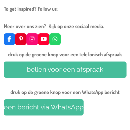
To get inspired? Follow us:
Meer over ons zien? Kijk op onze sociaal media.
F
P
I
Y
W
a
i
n
o
h
c
n
s
u
a
druk op de groene knop voor een telefonisch afspraak
e
t
t
T
t
b
e
a
u
s
o
r
g
b
A
bellen voor een afspraak
o
e
r
e
p
k
s
a
p
t
m
druk op de groene knop voor een WhatsApp bericht
een bericht via WhatsApp