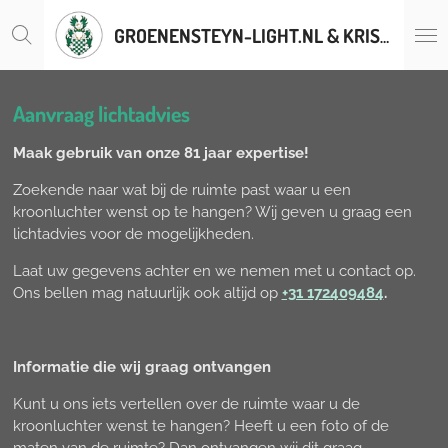
Ga
GROENENSTEYN-LIGHT.NL & KRISTALLENLUSTERS.BE
direct
naar
de
hoofdinhoud
Aanvraag lichtadvies
Maak gebruik van onze 81 jaar expertise!
Zoekende naar wat bij de ruimte past waar u een
kroonluchter wenst op te hangen? Wij geven u graag een
lichtadvies voor de mogelijkheden.
Laat uw gegevens achter en we nemen met u contact op.
Ons bellen mag natuurlijk ook altijd op
+31 172409484
.
Informatie die wij graag ontvangen
Kunt u ons iets vertellen over de ruimte waar u de
kroonluchter wenst te hangen? Heeft u een foto of de