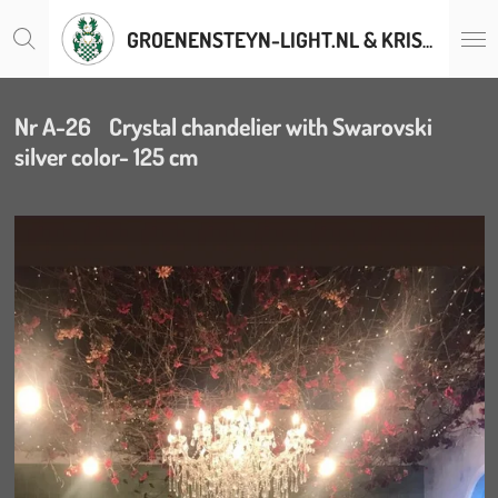
Ga
GROENENSTEYN-LIGHT.NL & KRISTALLENLUSTERS.BE
direct
naar
de
hoofdinhoud
Nr A-26 Crystal chandelier with Swarovski
silver color- 125 cm