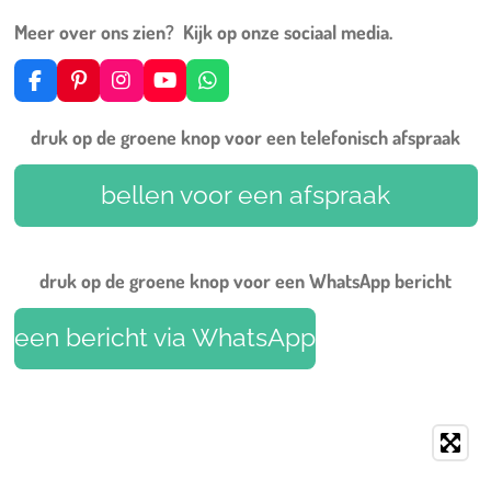
Meer over ons zien? Kijk op onze sociaal media.
F
P
I
Y
W
a
i
n
o
h
c
n
s
u
a
druk op de groene knop voor een telefonisch afspraak
e
t
t
T
t
b
e
a
u
s
o
r
g
b
A
bellen voor een afspraak
o
e
r
e
p
k
s
a
p
t
m
druk op de groene knop voor een WhatsApp bericht
een bericht via WhatsApp