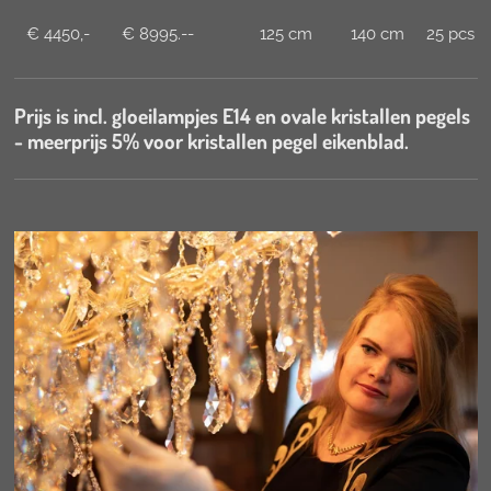
€ 4450,-
€ 8995.--
125 cm
140 cm
25 pcs
Prijs is incl. gloeilampjes E14 en ovale kristallen pegels
- meerprijs 5% voor kristallen pegel eikenblad.