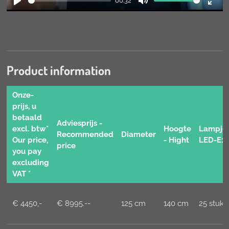
00:32
P
M
E
l
u
n
a
t
t
y
e
e
r
Product information
f
u
Onze-
l
prijs, u
l
betaald
Adviesprijs -
s
excl. btw*
Hoogte
Lampje
Recommended
Diameter
c
Our price,
- Hight
LED-E1
price
you pay
r
excluding
e
VAT *
e
n
€ 4450,-
€ 8995.--
125 cm
140 cm
25 stuks