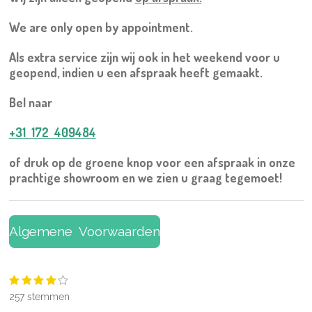
We are only open by appointment.
Als extra service zijn wij ook in het weekend voor u
geopend, indien u een afspraak heeft gemaakt.
Bel naar
+31 172 409484
of druk op de groene knop voor een afspraak in onze
prachtige showroom en we zien u graag tegemoet!
Algemene Voorwaarden
1
2
3
4
5
S
R
s
s
s
s
s
t
a
257 stemmen
t
t
t
t
t
e
t