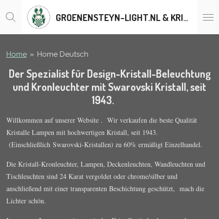
Ga
GROENENSTEYN-LIGHT.NL & KRISTALLENLUSTERS.BE
direct
naar
de
hoofdinhoud
Home
»
Home Deutsch
Der Spezialist für
Design-
Kristall-Beleuchtung
und Kronleuchter
mit Swarovski Kristall, seit
1943.
Willkommen auf unserer Website .
Wir verkaufen die beste Qualität
Kristalle Lampen mit hochwertigen Kristall, seit 1943.
(Einschließlich
Swarovski-Kristallen) zu 60% ermäßigt Einzelhandel.
Die Kristall-Kronleuchter, Lampen, Deckenleuchten, Wandleuchten und
Tischleuchten sind 24 Karat vergoldet oder chrome/silber und
anschließend mit einer transparenten Beschichtung geschützt, mach die
Lichter schön.