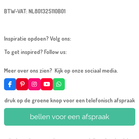
BTW-VAT: NL801325110B01
Inspiratie opdoen? Volg ons:
To get inspired? Follow us:
Meer over ons zien? Kijk op onze sociaal media.
F
P
I
Y
W
a
i
n
o
h
c
n
s
u
a
druk op de groene knop voor een telefonisch afspraak
e
t
t
T
t
b
e
a
u
s
o
r
g
b
A
bellen voor een afspraak
o
e
r
e
p
k
s
a
p
t
m