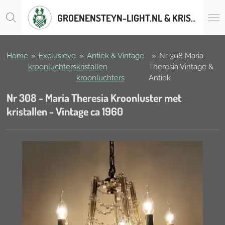
Ga
GROENENSTEYN-LIGHT.NL & KRISTALLENLUSTERS.BE
direct
naar
de
hoofdinhoud
Home
»
Exclusieve
»
Antiek & Vintage
»
Nr 308 Maria
kroonluchters
kristallen
Theresia Vintage &
kroonluchters
Antiek
Nr 308 - Maria Theresia Kroonluster met
kristallen - Vintage ca 1960