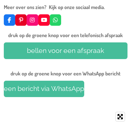
Meer over ons zien? Kijk op onze sociaal media.
F
P
I
Y
W
a
i
n
o
h
c
n
s
u
a
druk op de groene knop voor een telefonisch afspraak
e
t
t
T
t
b
e
a
u
s
o
r
g
b
A
bellen voor een afspraak
o
e
r
e
p
k
s
a
p
t
m
druk op de groene knop voor een WhatsApp bericht
een bericht via WhatsApp