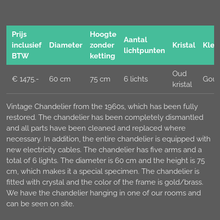
Prijs
Hoogte
Aantal
inclusief
Diameter
zonder
Kristal
Kleu
lichtpunten
BTW
ketting
Oud
€ 1475.-
60 cm
75 cm
6 lichts
Goud
kristal
Vintage Chandelier from the 1960s, which has been fully
restored. The chandelier has been completely dismantled
and all parts have been cleaned and replaced where
necessary. In addition, the entire chandelier is equipped with
new electricity cables. The chandelier has five arms and a
total of 6 lights. The diameter is 60 cm and the height is 75
cm, which makes it a special specimen. The chandelier is
fitted with crystal and the color of the frame is gold/brass.
We have the chandelier hanging in one of our rooms and
can be seen on site.