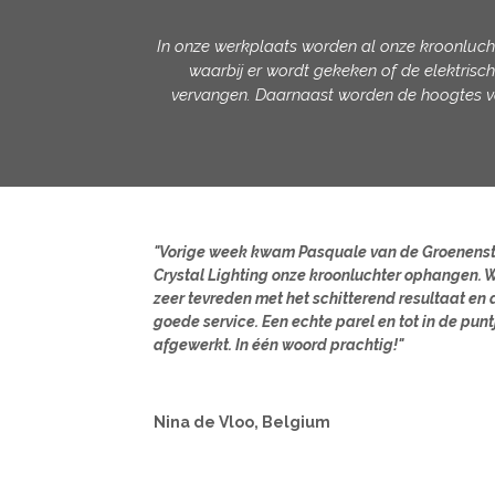
In onze werkplaats worden al onze kroonlucht
waarbij er wordt gekeken of de elektrische
vervangen. Daarnaast worden de hoogtes va
"Vorige week kwam Pasquale van de Groenens
Crystal Lighting onze kroonluchter ophangen. W
zeer tevreden met het schitterend resultaat en 
goede service. Een echte parel en tot in de punt
afgewerkt. In één woord prachtig!"
Nina de Vloo, Belgium