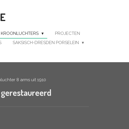
BE
E KROONLUCHTERS
PROJECTEN
S
SAKSISCH-DRESDEN PORSELEIN
luchter 8 arms uit 1910
g gerestaureerd