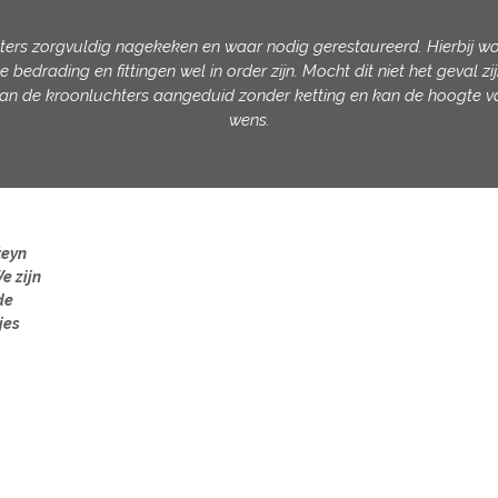
ers zorgvuldig nagekeken en waar nodig gerestaureerd. Hierbij wo
 bedrading en fittingen wel in order zijn. Mocht dit niet het geval
n de kroonluchters aangeduid zonder ketting en kan de hoogte v
wens.
teyn
e zijn
de
jes