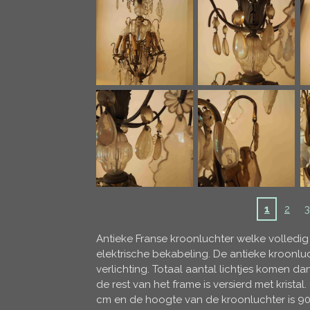
1
2
3
Antieke Franse kroonluchter welke volledig 
elektrische bekabeling. De antieke kroonluch
verlichting. Totaal aantal lichtjes komen d
de rest van het frame is versierd met krist
cm en de hoogte van de kroonluchter is 90 c