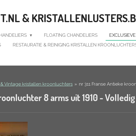
.NL & KRISTALLENLUSTERS.
CHANDELIERS
FLOATING CHANDELIERS
EXCLUSIEV
S
RESTAURATIE & REINIGING KRISTALLEN KROONLUCHTER
 & Vintage kristallen kroonluchters
»
nr 311 Franse Antieke kroon
roonluchter 8 arms uit 1910 - Volledi