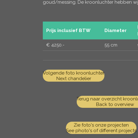
goud/messing. De kroonluchter hebben wij
Prijs inclusief BTW
Diameter
€ 4250.-
55 cm
Volgende foto kroonluchter
Next chandelier
Terug naar overzicht kroonl
Back to overview
Zie foto's onze projecten
See photo's of different projects