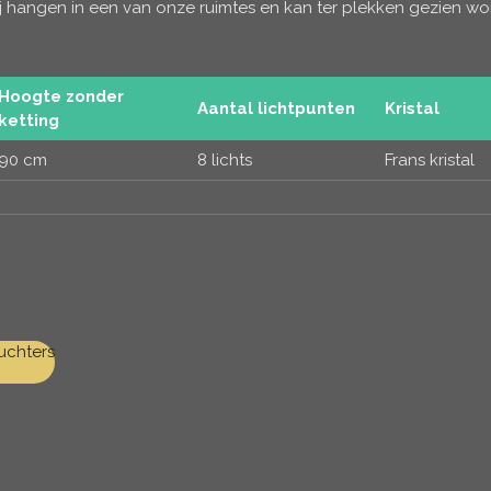
 hangen in een van onze ruimtes en kan ter plekken gezien w
Hoogte zonder
Aantal lichtpunten
Kristal
ketting
90 cm
8 lichts
Frans kristal
uchters