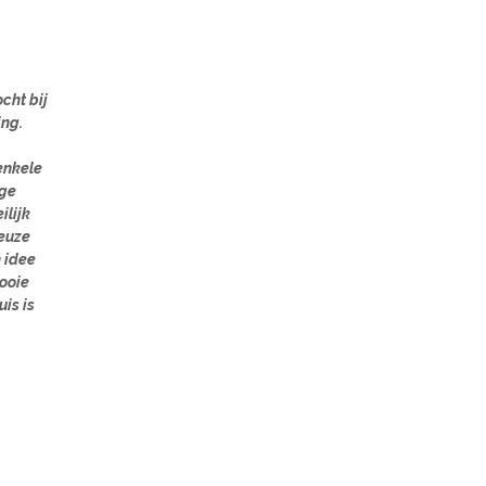
cht bij
ing.
enkele
ige
ilijk
euze
 idee
mooie
is is