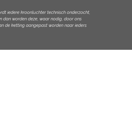
rdt iedere kroonluchter technisch onderzocht,
 zijn dan worden deze, waar nodig, door ons
an de ketting aangepast worden naar ieders