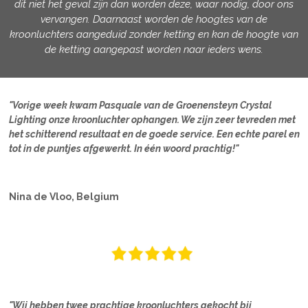
dit niet het geval zijn dan worden deze, waar nodig, door ons
vervangen. Daarnaast worden de hoogtes van de
kroonluchters aangeduid zonder ketting en kan de hoogte van
de ketting aangepast worden naar ieders wens.
"Vorige week kwam Pasquale van de Groenensteyn Crystal
Lighting onze kroonluchter ophangen. We zijn zeer tevreden met
het schitterend resultaat en de goede service. Een echte parel en
tot in de puntjes afgewerkt. In één woord prachtig!"
Nina de Vloo, Belgium
"Wij hebben twee prachtige kroonluchters gekocht bij