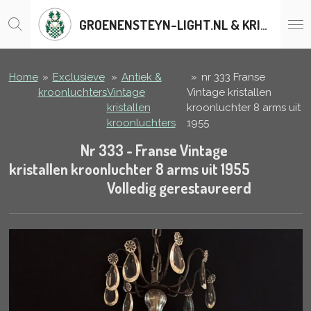
Ga
GROENENSTEYN-LIGHT.NL & KRISTALLENLUSTERS.BE
direct
naar
de
hoofdinhoud
Home
»
Exclusieve
»
Antiek &
»
nr 333 Franse
kroonluchters
Vintage
Vintage kristallen
kristallen
kroonluchter 8 arms uit
kroonluchters
1955
Nr 333 - Franse Vintage
kristallen
kroonluchter 8 arms uit 1955
Volledig gerestaureerd