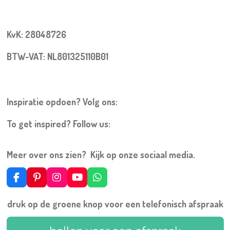
KvK: 28048726
BTW-VAT: NL801325110B01
Inspiratie opdoen? Volg ons:
To get inspired? Follow us:
Meer over ons zien? Kijk op onze sociaal media.
F
P
I
Y
W
a
i
n
o
h
c
n
s
u
a
druk op de groene knop voor een telefonisch afspraak
e
t
t
T
t
b
e
a
u
s
o
r
g
b
A