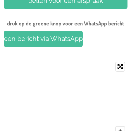
bellen voor een afspraak
o
e
r
e
p
k
s
a
p
t
m
druk op de groene knop voor een WhatsApp bericht
een bericht via WhatsApp