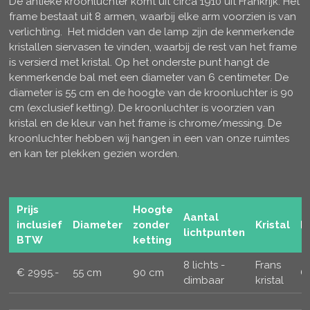
De antieke kroonluchter komt uit circa 1910 uit Frankrijk. Het
frame bestaat uit 8 armen, waarbij elke arm voorzien is van
verlichting. Het midden van de lamp zijn de kenmerkende
kristallen siervasen te vinden, waarbij de rest van het frame
is versierd met kristal. Op het onderste punt hangt de
kenmerkende bal met een diameter van 6 centimeter. De
diameter is 55 cm en de hoogte van de kroonluchter is 90
cm (exclusief ketting). De kroonluchter is voorzien van
kristal en de kleur van het frame is chrome/messing. De
kroonluchter hebben wij hangen in een van onze ruimtes
en kan ter plekken gezien worden.
Prijs
Hoogte
Aantal
inclusief
Diameter
zonder
Kristal
K
lichtpunten
BTW
ketting
8 lichts -
Frans
€ 2995.-
55 cm
90 cm
G
dimbaar
kristal