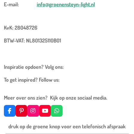
E-mail:
info@groenensteyn-light.nl
KvK: 28048726
BTW-VAT: NL801325110B01
Inspiratie opdoen? Volg ons:
To get inspired? Follow us:
Meer over ons zien? Kijk op onze sociaal media.
F
P
I
Y
W
a
i
n
o
h
c
n
s
u
a
druk op de groene knop voor een telefonisch afspraak
e
t
t
T
t