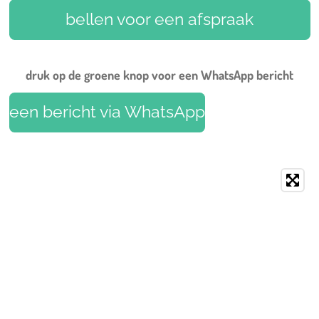
b
e
a
u
s
o
r
g
b
A
bellen voor een afspraak
o
e
r
e
p
k
s
a
p
t
m
druk op de groene knop voor een WhatsApp bericht
een bericht via WhatsApp