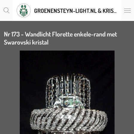
Ga
GROENENSTEYN-LIGHT.NL & KRISTALLENLUSTERS.BE
direct
naar
de
hoofdinhoud
Nr 173 - Wandlicht Florette enkele-rand met
Swarovski kristal