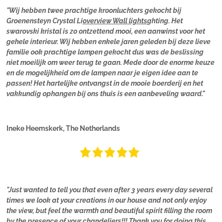
"Wij hebben twee prachtige kroonluchters gekocht bij
Groenensteyn Crystal Li
overview Wall lights
ghting. Het
swarovski kristal is zo ontzettend mooi, een aanwinst voor het
gehele interieur. Wij hebben enkele jaren geleden bij deze lieve
familie ook prachtige lampen gekocht dus was de beslissing
niet moeilijk om weer terug te gaan. Mede door de enorme keuze
en de mogelijkheid om de lampen naar je eigen idee aan te
passen! Het hartelijke ontvangst in de mooie boerderij en het
vakkundig ophangen bij ons thuis is een aanbeveling waard."
Ineke Heemskerk, The Netherlands
"Just wanted to tell you that even after 3 years every day several
times we look at your creations in our house and not only enjoy
the view, but feel the warmth and beautiful spirit filling the room
by the presence of your chandeliers!!! Thank you for doing this