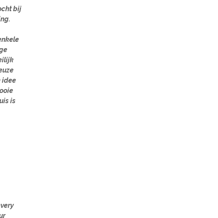
cht bij
ing.
enkele
ige
ilijk
euze
 idee
mooie
is is
every
ur