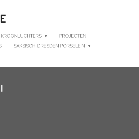
BE
E KROONLUCHTERS
PROJECTEN
S
SAKSISCH-DRESDEN PORSELEIN
l