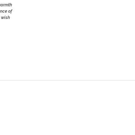
 warmth
ence of
d wish