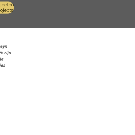
ojecten
ojects
teyn
e zijn
de
jes