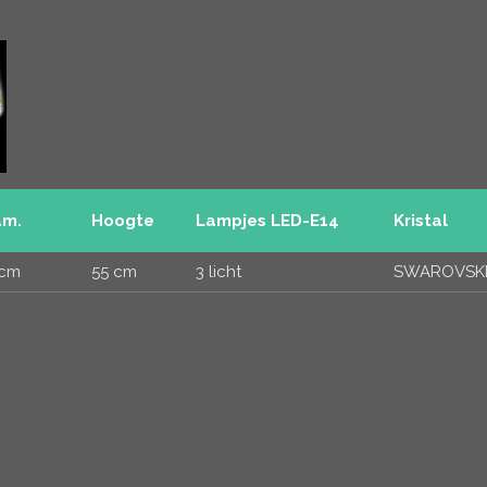
am.
Hoogte
Lampjes LED-E14
Kristal
 cm
55 cm
3 licht
SWAROVSK