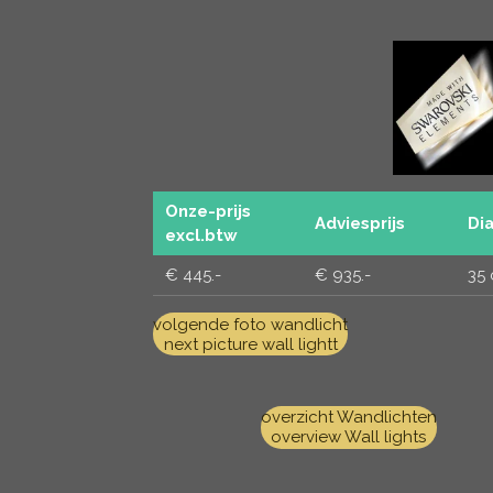
Onze-prijs
Adviesprijs
Di
excl.btw
€ 445.-
€ 935.-
35
volgende foto wandlicht
next picture wall lightt
overzicht Wandlichten
overview Wall lights