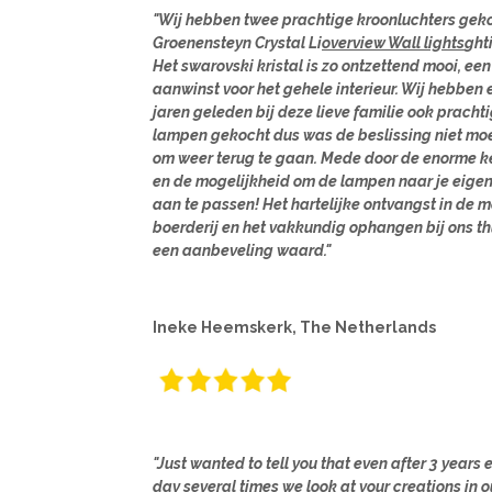
"Wij hebben twee prachtige kroonluchters geko
Groenensteyn Crystal Li
overview Wall lights
ght
Het swarovski kristal is zo ontzettend mooi, een
aanwinst voor het gehele interieur. Wij hebben 
jaren geleden bij deze lieve familie ook pracht
lampen gekocht dus was de beslissing niet moe
om weer terug te gaan. Mede door de enorme k
en de mogelijkheid om de lampen naar je eigen
aan te passen! Het hartelijke ontvangst in de 
boerderij en het vakkundig ophangen bij ons thu
een aanbeveling waard."
Ineke Heemskerk, The Netherlands
"Just wanted to tell you that even after 3 years 
day several times we look at your creations in o