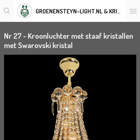
Ga
GROENENSTEYN-LIGHT.NL & KRISTALLENLUSTERS.BE
direct
naar
de
hoofdinhoud
Nr 27 - Kroonluchter met staaf kristallen
met Swarovski kristal