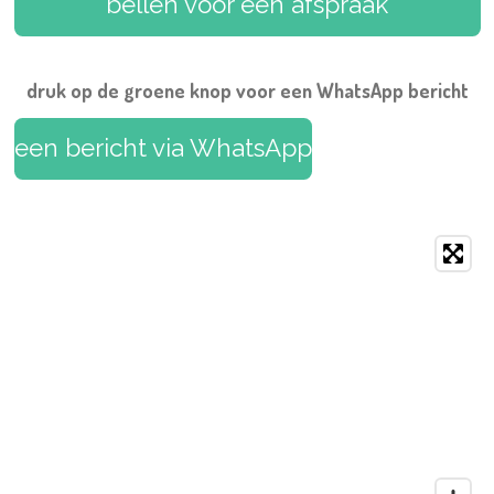
bellen voor een afspraak
o
e
r
e
p
k
s
a
p
t
m
druk op de groene knop voor een WhatsApp bericht
een bericht via WhatsApp