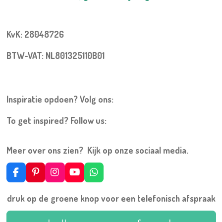
KvK: 28048726
BTW-VAT: NL801325110B01
Inspiratie opdoen? Volg ons:
To get inspired? Follow us:
Meer over ons zien? Kijk op onze sociaal media.
F
P
I
Y
W
a
i
n
o
h
c
n
s
u
a
druk op de groene knop voor een telefonisch afspraak
e
t
t
T
t
b
e
a
u
s
o
r
g
b
A