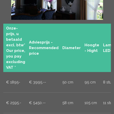
Onze-
prijs, u
betaald
Adviesprijs -
excl. btw*
Hoogte
Lamp
Recommended
Diameter
Our price,
- Hight
LED-
price
you pay
excluding
VAT *
€ 1895-
€ 3995.--
50 cm
95 cm
8 stuk
€ 2595.-
€ 5450.--
58 cm
105 cm
11 stu