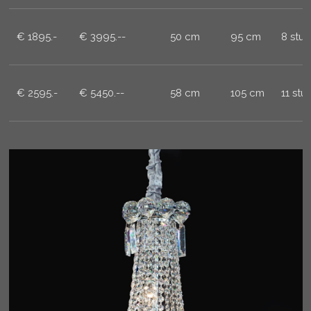
€ 1895.-
€ 3995.--
50 cm
95 cm
8 stuk
€ 2595.-
€ 5450.--
58 cm
105 cm
11 stu