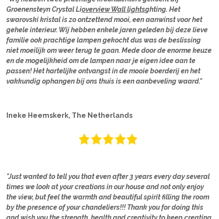
Groenensteyn Crystal Li
overview Wall lights
ghting. Het
swarovski kristal is zo ontzettend mooi, een aanwinst voor het
gehele interieur. Wij hebben enkele jaren geleden bij deze lieve
familie ook prachtige lampen gekocht dus was de beslissing
niet moeilijk om weer terug te gaan. Mede door de enorme keuze
en de mogelijkheid om de lampen naar je eigen idee aan te
passen! Het hartelijke ontvangst in de mooie boerderij en het
vakkundig ophangen bij ons thuis is een aanbeveling waard."
Ineke Heemskerk, The Netherlands
"Just wanted to tell you that even after 3 years every day several
times we look at your creations in our house and not only enjoy
the view, but feel the warmth and beautiful spirit filling the room
by the presence of your chandeliers!!! Thank you for doing this
and wish you the strength, health and creativity to keep creating