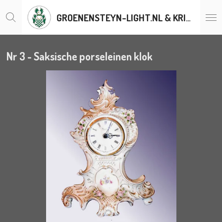
Ga
GROENENSTEYN-LIGHT.NL & KRISTALLENLUSTERS.BE
direct
naar
de
hoofdinhoud
Nr 3 - Saksische porseleinen klok