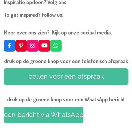
Inspiratie opdoen? Volg ons:
To get inspired? Follow us:
Meer over ons zien? Kijk op onze sociaal media.
F
P
I
Y
W
a
i
n
o
h
c
n
s
u
a
druk op de groene knop voor een telefonisch afspraak
e
t
t
T
t
b
e
a
u
s
o
r
g
b
A
bellen voor een afspraak
o
e
r
e
p
k
s
a
p
t
m
druk op de groene knop voor een WhatsApp bericht
een bericht via WhatsApp