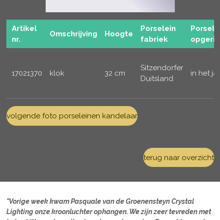
Artikel
Porselein
Porsele
Omschrijving
Hoogte
nr.
fabriek
opgeric
Sitzendorfer
17021370
klok
32 cm
in het ja
Duitsland
volgende foto porseleinen kandelaar
terug naar overzicht
"Vorige week kwam Pasquale van de Groenensteyn Crystal
Lighting onze kroonluchter ophangen. We zijn zeer tevreden met