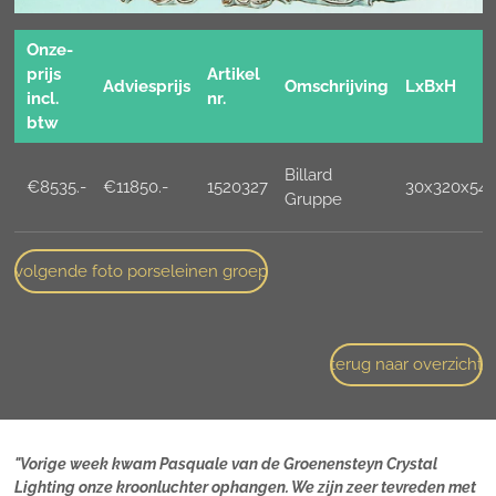
Onze-
prijs
Artikel
Adviesprijs
Omschrijving
LxBxH
incl.
nr.
btw
Billard
€8535.-
€11850.-
1520327
30x320x54
Gruppe
volgende foto porseleinen groep
terug naar overzicht
"Vorige week kwam Pasquale van de Groenensteyn Crystal
Lighting onze kroonluchter ophangen. We zijn zeer tevreden met