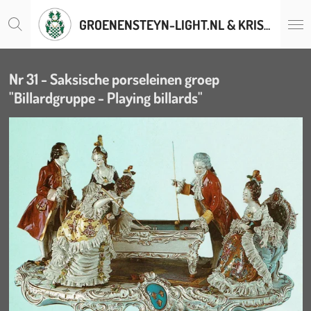
Ga
GROENENSTEYN-LIGHT.NL & KRISTALLENLUSTERS.BE
direct
naar
de
hoofdinhoud
Nr 31 - Saksische porseleinen groep
"Billardgruppe - Playing billards"