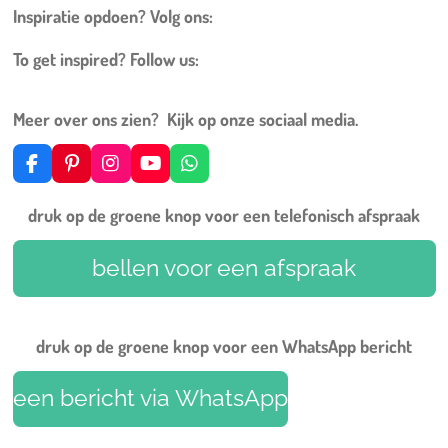
Inspiratie opdoen? Volg ons:
To get inspired? Follow us:
Meer over ons zien? Kijk op onze sociaal media.
F
P
I
Y
W
a
i
n
o
h
c
n
s
u
a
druk op de groene knop voor een telefonisch afspraak
e
t
t
T
t
b
e
a
u
s
o
r
g
b
A
bellen voor een afspraak
o
e
r
e
p
k
s
a
p
t
m
druk op de groene knop voor een WhatsApp bericht
een bericht via WhatsApp