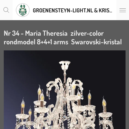
Ga
GROENENSTEYN-LIGHT.NL & KRISTALLENLUSTERS.BE
direct
naar
de
hoofdinhoud
Nr 34 - Maria Theresia zilver-color
rondmodel 8+4+1 arms Swarovski-kristal