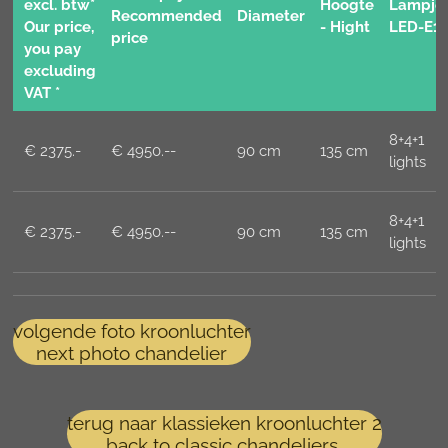
excl. btw*
Hoogte
Lampje
Recommended
Diameter
Our price,
- Hight
LED-E1
price
you pay
excluding
VAT *
8+4+1
€ 2375.-
€ 4950.--
90 cm
135 cm
lights
8+4+1
€ 2375.-
€ 4950.--
90 cm
135 cm
lights
volgende foto kroonluchter
next photo chandelier
terug naar klassieken kroonluchter 2
back to classic chandeliers