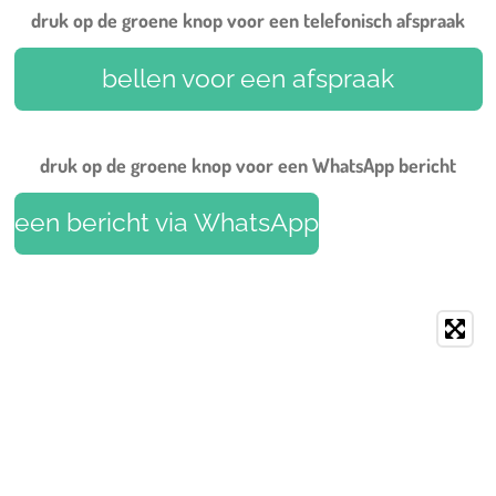
c
n
s
u
a
druk op de groene knop voor een telefonisch afspraak
e
t
t
T
t
b
e
a
u
s
o
r
g
b
A
bellen voor een afspraak
o
e
r
e
p
k
s
a
p
t
m
druk op de groene knop voor een WhatsApp bericht
een bericht via WhatsApp