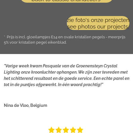
zie foto's onze projecten
see photos our projects.
* Prijs is incl. gloeilampjes E14 en ovale kristallen pegels - meerprijs
5% voor kristallen pegel eikenblad.
"Vorige week kwam Pasquale van de Groenensteyn Crystal
Lighting onze kroonluchter ophangen. We zijn zeer tevreden met
het schitterend resultaat en de goede service. Een echte parel en
tot in de puntjes afgewerkt. In één woord prachtig!"
Nina de Vloo, Belgium