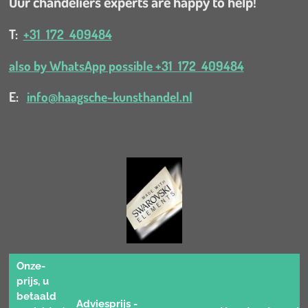
Our chandeliers experts are happy to help!
T:
+31 172 409484
also by WhatsApp possible +31 172 409484
E:
info@haagsche-kunsthandel.nl
Onze-
prijs, u
betaald
Adviesprijs -