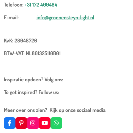
Telefoon:
+31 172 409484
E-mail:
info@groenensteyn-light.nl
KvK: 28048726
BTW-VAT: NL801325110B01
Inspiratie opdoen? Volg ons:
To get inspired? Follow us:
Meer over ons zien? Kijk op onze sociaal media.
F
P
I
Y
W
a
i
n
o
h