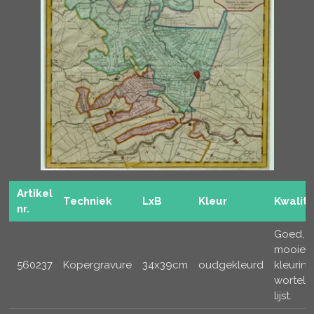
Artikel
Techniek
LxB
Kleur
Kwalite
nr.
Goed,
mooie 
560237
Kopergravure
34x39cm
oudgekleurd
kleuring,
worteln
lijst.