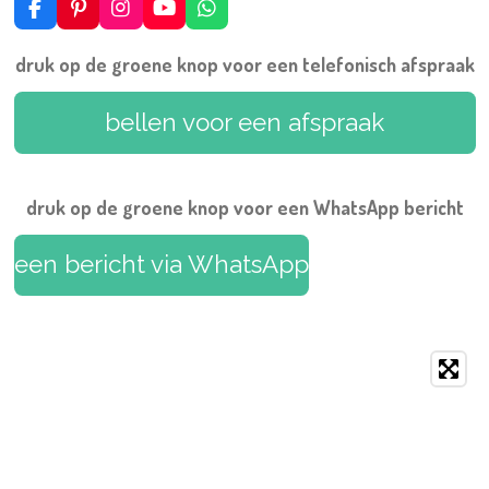
F
P
I
Y
W
a
i
n
o
h
c
n
s
u
a
druk op de groene knop voor een telefonisch afspraak
e
t
t
T
t
b
e
a
u
s
o
r
g
b
A
bellen voor een afspraak
o
e
r
e
p
k
s
a
p
t
m
druk op de groene knop voor een WhatsApp bericht
een bericht via WhatsApp