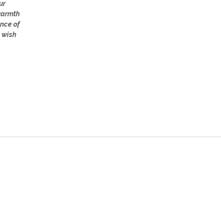
ur
 warmth
ence of
d wish