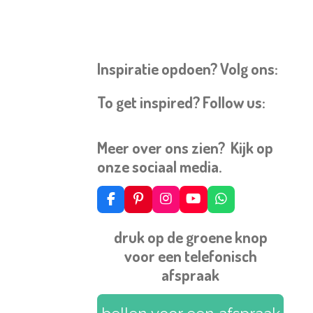
Inspiratie opdoen? Volg ons:
To get inspired? Follow us:
Meer over ons zien? Kijk op
onze sociaal media.
F
P
I
Y
W
a
i
n
o
h
c
n
s
u
a
druk op de groene knop
e
t
t
T
t
voor een telefonisch
b
e
a
u
s
o
r
g
b
A
afspraak
o
e
r
e
p
k
s
a
p
t
m