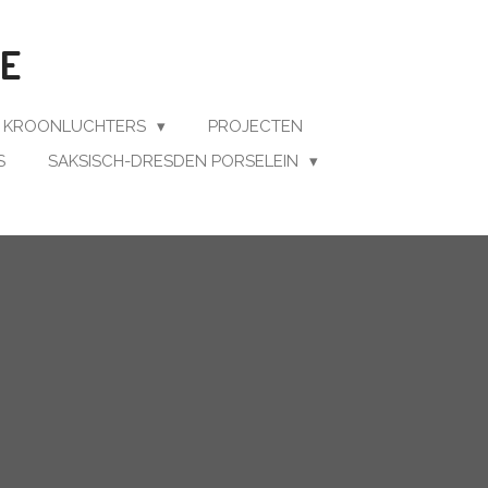
BE
E KROONLUCHTERS
PROJECTEN
S
SAKSISCH-DRESDEN PORSELEIN