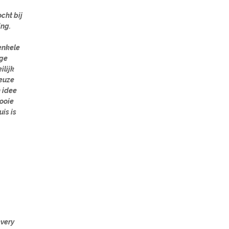
cht bij
ing.
enkele
ige
ilijk
euze
 idee
mooie
is is
every