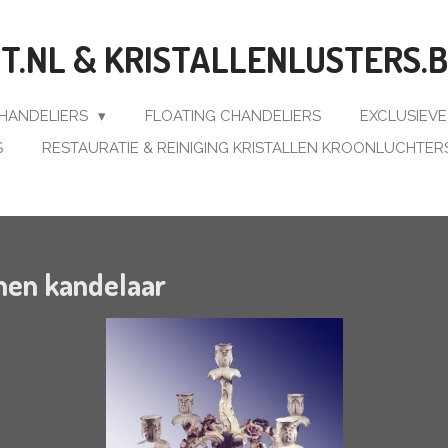
.NL & KRISTALLENLUSTERS.
CHANDELIERS
FLOATING CHANDELIERS
EXCLUSIEV
S
RESTAURATIE & REINIGING KRISTALLEN KROONLUCHTER
inen kandelaar