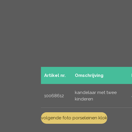
Artikel nr.
Omschrijving
kandelaar met twee
10068612
kinderen
volgende foto porseleinen klok