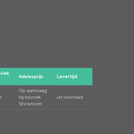
riek
Adviesprijs
Levertijd
Op aanvraag
7
bij bezoek
uit voorraad
Showroom