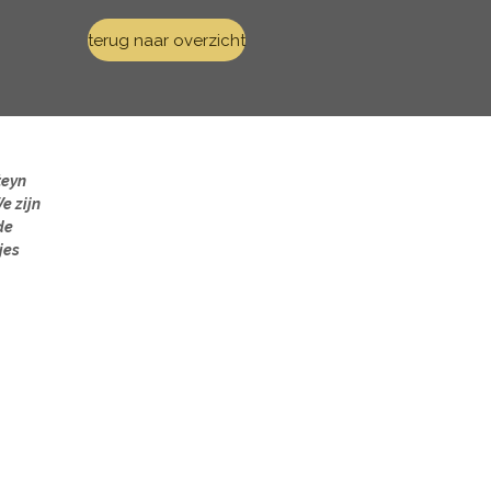
terug naar overzicht
teyn
e zijn
de
jes