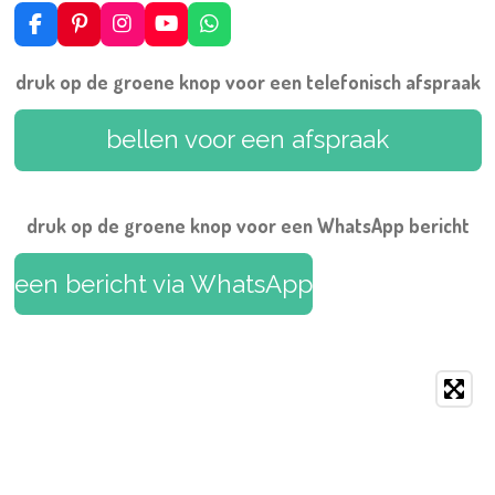
F
P
I
Y
W
a
i
n
o
h
c
n
s
u
a
druk op de groene knop voor een telefonisch afspraak
e
t
t
T
t
b
e
a
u
s
o
r
g
b
A
bellen voor een afspraak
o
e
r
e
p
k
s
a
p
t
m
druk op de groene knop voor een WhatsApp bericht
een bericht via WhatsApp