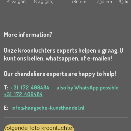
€ 24.900,-
€ 49.500,-,-
180 cm
230 cm
63 lic
More information?
Onze kroonluchters experts helpen u graag. U
kunt ons bellen, whatsappen, of e-mailen!
Our chandeliers experts are happy to help!
T:
+31 172 409484
also by WhatsApp possible
+31 172 409484
E:
info@haagsche-kunsthandel.nl
volgende foto kroonluchter