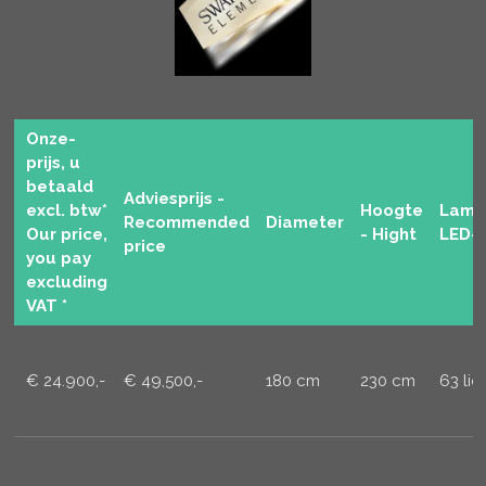
Onze-
prijs, u
betaald
Adviesprijs -
excl. btw*
Hoogte
Lamp
Recommended
Diameter
Our price,
- Hight
LED-
price
you pay
excluding
VAT *
€ 24.900,-
€ 49,500,-
180 cm
230 cm
63 lic