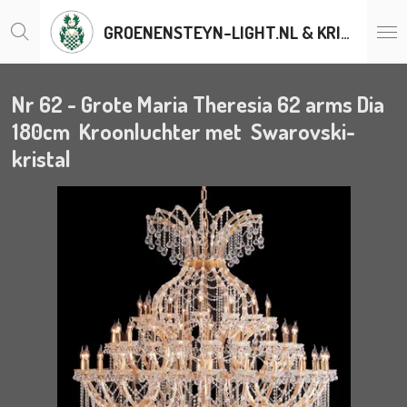
Ga
GROENENSTEYN-LIGHT.NL & KRISTALLENLUSTERS.BE
direct
naar
de
hoofdinhoud
Nr 62 - Grote Maria Theresia 62 arms Dia
180cm Kroonluchter met Swarovski-
kristal