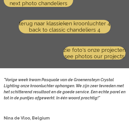
next photo chandeliers
terug naar klassieken kroonluchter 4
back to classic chandeliers 4
zie foto's onze projecten
see photos our projects
"Vorige week kwam Pasquale van de Groenensteyn Crystal
Lighting onze kroonluchter ophangen. We zijn zeer tevreden met
het schitterend resultaat en de goede service. Een echte parel en
tot in de puntjes afgewerkt. In één woord prachtig!"
Nina de Vloo, Belgium