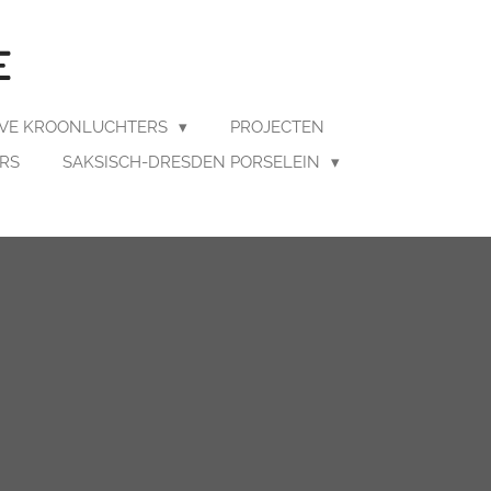
E
EVE KROONLUCHTERS
PROJECTEN
ERS
SAKSISCH-DRESDEN PORSELEIN