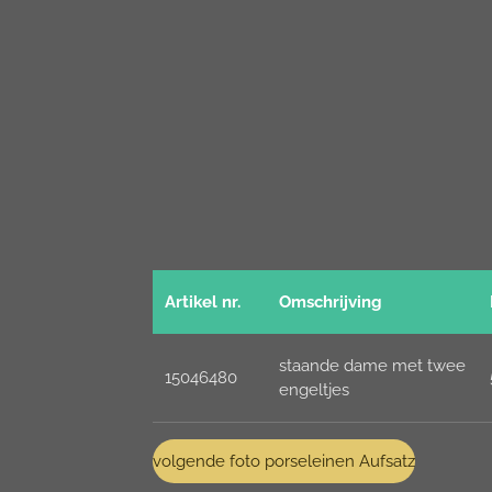
Artikel nr.
Omschrijving
staande dame met twee
15046480
engeltjes
volgende foto porseleinen Aufsatz