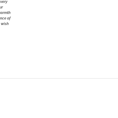
every
ur
 warmth
ence of
d wish