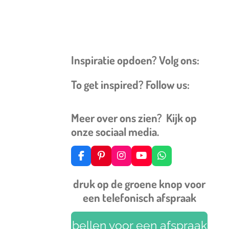
Inspiratie opdoen? Volg ons:
To get inspired? Follow us:
Meer over ons zien? Kijk op
onze sociaal media.
F
P
I
Y
W
a
i
n
o
h
c
n
s
u
a
druk op de groene knop voor
e
t
t
T
t
een telefonisch afspraak
b
e
a
u
s
o
r
g
b
A
o
e
r
e
p
bellen voor een afspraak
k
s
a
p