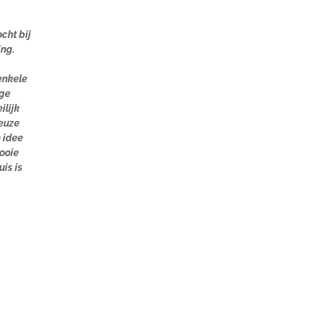
cht bij
ing.
enkele
ige
ilijk
euze
 idee
mooie
is is