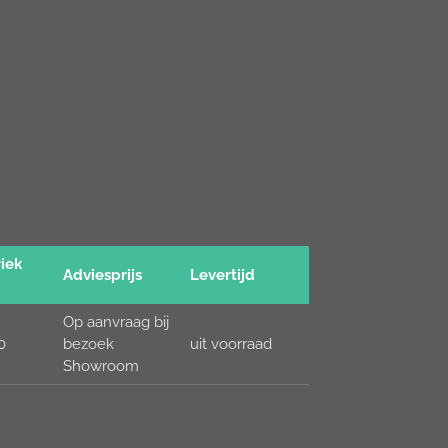
iek
Adviesprijs
Levertijd
Op aanvraag bij
0
bezoek
uit voorraad
Showroom