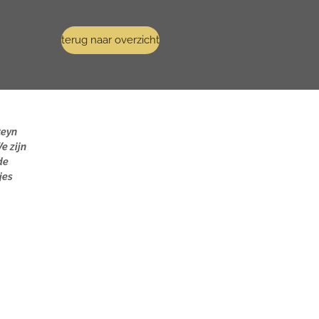
terug naar overzicht
teyn
e zijn
de
jes