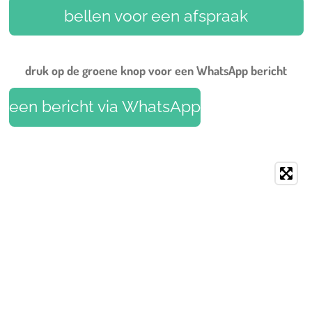
o
r
g
b
A
bellen voor een afspraak
o
e
r
e
p
k
s
a
p
t
m
druk op de groene knop voor een WhatsApp bericht
een bericht via WhatsApp