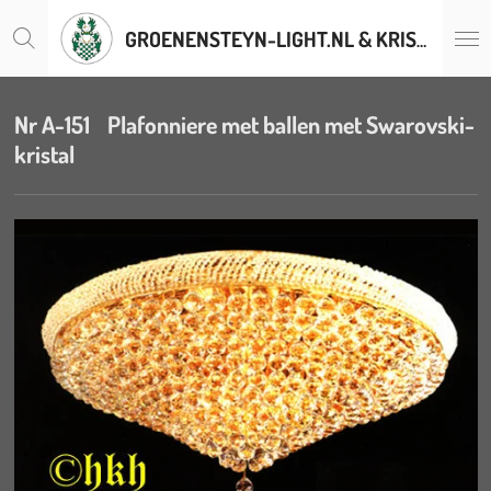
Ga
GROENENSTEYN-LIGHT.NL & KRISTALLENLUSTERS.BE
direct
naar
de
hoofdinhoud
Nr A-151 Plafonniere met ballen met Swarovski-
kristal