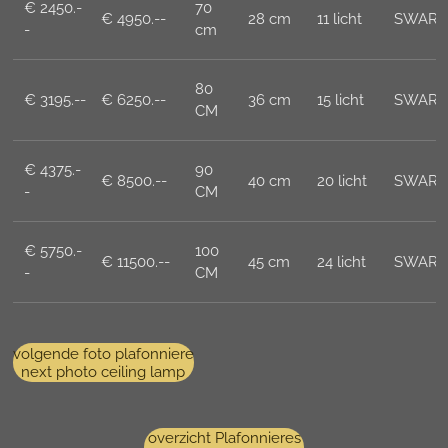
€ 2450.-
70
€ 4950.--
28 cm
11 licht
SWARO
-
cm
80
€ 3195.--
€ 6250.--
36 cm
15 licht
SWARO
CM
€ 4375.-
90
€ 8500.--
40 cm
20 licht
SWARO
-
CM
€ 5750.-
100
€ 11500.--
45 cm
24 licht
SWARO
-
CM
volgende foto plafonniere
next photo ceiling lamp
overzicht Plafonnieres