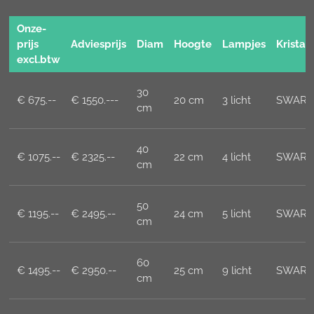
Onze-
prijs
Adviesprijs
Diam
Hoogte
Lampjes
Kristal
excl.btw
30
€ 675.--
€ 1550.---
20 cm
3 licht
SWARO
cm
40
€ 1075.--
€ 2325.--
22 cm
4 licht
SWARO
cm
50
€ 1195.--
€ 2495.--
24 cm
5 licht
SWARO
cm
60
€ 1495.--
€ 2950.--
25 cm
9 licht
SWARO
cm