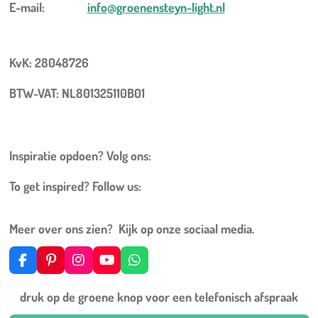
E-mail:
info@groenensteyn-light.nl
KvK: 28048726
BTW-VAT: NL801325110B01
Inspiratie opdoen? Volg ons:
To get inspired? Follow us:
Meer over ons zien? Kijk op onze sociaal media.
F
P
I
Y
W
a
i
n
o
h
c
n
s
u
a
druk op de groene knop voor een telefonisch afspraak
e
t
t
T
t
b
e
a
u
s