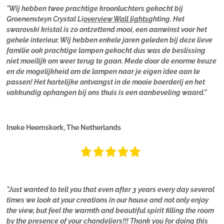
"Wij hebben twee prachtige kroonluchters gekocht bij
Groenensteyn Crystal Li
overview Wall lights
ghting. Het
swarovski kristal is zo ontzettend mooi, een aanwinst voor het
gehele interieur. Wij hebben enkele jaren geleden bij deze lieve
familie ook prachtige lampen gekocht dus was de beslissing
niet moeilijk om weer terug te gaan. Mede door de enorme keuze
en de mogelijkheid om de lampen naar je eigen idee aan te
passen! Het hartelijke ontvangst in de mooie boerderij en het
vakkundig ophangen bij ons thuis is een aanbeveling waard."
Ineke Heemskerk, The Netherlands
"Just wanted to tell you that even after 3 years every day several
times we look at your creations in our house and not only enjoy
the view, but feel the warmth and beautiful spirit filling the room
by the presence of your chandeliers!!! Thank you for doing this