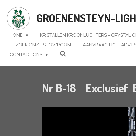
Ga
direct
GROENENSTEYN-LIGHT
naar
de
hoofdinhoud
HOME
KRISTALLEN KROONLUCHTERS - CRYSTAL 
BEZOEK ONZE SHOWROOM
AANVRAAG LICHTADVIE
CONTACT ONS
Nr B-18 Exclusief B