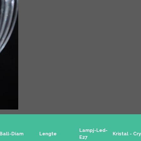
Lampj-Led-
Ball-Diam
Lengte
Kristal - Cr
E27