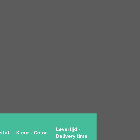
Levertijd -
ystal
Kleur - Color
Delivery time