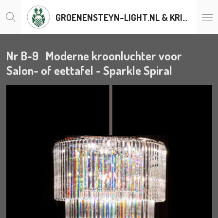
Ga
GROENENSTEYN-LIGHT.NL & KRISTALLENLUSTERS.BE
direct
naar
de
hoofdinhoud
Nr B-9 Moderne kroonluchter voor
Salon- of eettafel - Sparkle Spiral