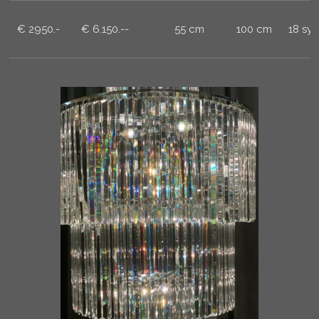
€ 2950.-
€ 6.150.--
55 cm
100 cm
18 sy