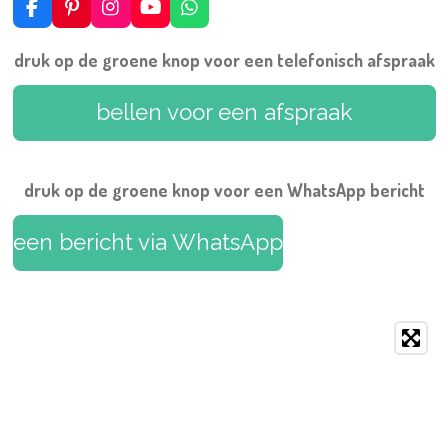
F
P
I
Y
W
a
i
n
o
h
c
n
s
u
a
druk op de groene knop voor een telefonisch afspraak
e
t
t
T
t
b
e
a
u
s
o
r
g
b
A
bellen voor een afspraak
o
e
r
e
p
k
s
a
p
t
m
druk op de groene knop voor een WhatsApp bericht
een bericht via WhatsApp