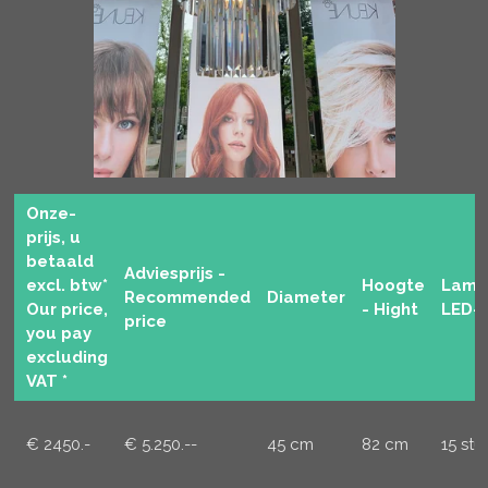
n
Onze-
prijs, u
betaald
Adviesprijs -
excl. btw*
Hoogte
Lamp
Recommended
Diameter
Our price,
- Hight
LED-
price
you pay
excluding
VAT *
€ 2450.-
€ 5.250.--
45 cm
82 cm
15 stu