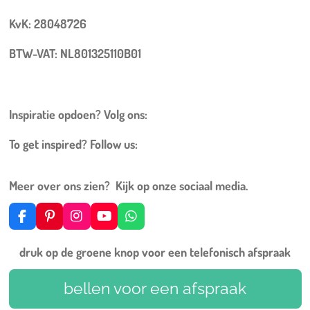
KvK: 28048726
BTW-VAT: NL801325110B01
Inspiratie opdoen? Volg ons:
To get inspired? Follow us:
Meer over ons zien? Kijk op onze sociaal media.
F
P
I
Y
W
a
i
n
o
h
c
n
s
u
a
druk op de groene knop voor een telefonisch afspraak
e
t
t
T
t
b
e
a
u
s
o
r
g
b
A
bellen voor een afspraak
o
e
r
e
p
k
s
a
p