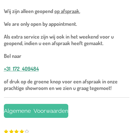
Wij zijn alleen geopend
op afspraak.
We are only open by appointment.
Als extra service zijn wij ook in het weekend voor u
geopend, indien u een afspraak heeft gemaakt.
Bel naar
+31 172 409484
of druk op de groene knop voor een afspraak in onze
prachtige showroom en we zien u graag tegemoet!
Algemene Voorwaarden
1
2
3
4
5
S
R