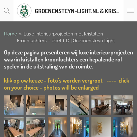
Ga
GROENENSTEYN-LIGHT.NL & KRISTALLENLUSTERS.BE
direct
naar
de
hoofdinhoud
Home
»
Luxe interieurprojecten met kristallen
kroonluchters – deel 1-D | Groenensteyn Light
Op deze pagina presenteren wij luxe interieurprojecten
waarin kristallen kroonluchters een bepalende rol
spelen in de uitstraling van de ruimte.
klik op uw keuze - foto's worden vergroot
---- click
on your choice - photos will be enlarged