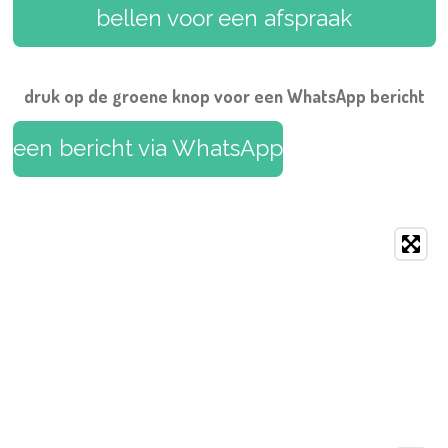
o
r
g
b
A
bellen voor een afspraak
o
e
r
e
p
k
s
a
p
t
m
druk op de groene knop voor een WhatsApp bericht
een bericht via WhatsApp