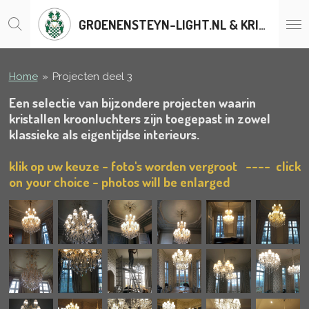
Ga
GROENENSTEYN-LIGHT.NL & KRISTALLENLUSTERS.BE
direct
naar
de
hoofdinhoud
Home
»
Projecten deel 3
Een selectie van bijzondere projecten waarin
kristallen kroonluchters zijn toegepast in zowel
klassieke als eigentijdse interieurs.
klik op uw keuze - foto's worden vergroot
---- click
on your choice - photos will be enlarged