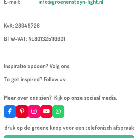
E-mail:
info@groenensteyn-light.nl
KvK: 28048726
BTW-VAT: NL801325110B01
Inspiratie opdoen? Volg ons:
To get inspired? Follow us:
Meer over ons zien? Kijk op onze sociaal media.
F
P
I
Y
W
a
i
n
o
h
c
n
s
u
a
druk op de groene knop voor een telefonisch afspraak
e
t
t
T
t
b
e
a
u
s