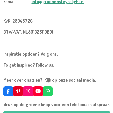
E-mail:
info@groenensteyn-light.nl
KvK: 28048726
BTW-VAT: NL801325110B01
Inspiratie opdoen? Volg ons:
To get inspired? Follow us:
Meer over ons zien? Kijk op onze sociaal media.
F
P
I
Y
W
a
i
n
o
h
c
n
s
u
a
druk op de groene knop voor een telefonisch afspraak
e
t
t
T
t
b
e
a
u
s