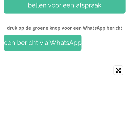
o
r
g
b
A
bellen voor een afspraak
o
e
r
e
p
k
s
a
p
t
m
druk op de groene knop voor een WhatsApp bericht
een bericht via WhatsApp