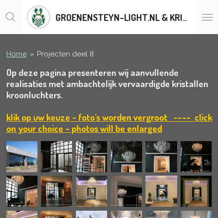
Ga
GROENENSTEYN-LIGHT.NL & KRISTALLENLUSTERS.BE
direct
naar
de
hoofdinhoud
Home
»
Projecten deel 8
Op deze pagina presenteren wij aanvullende
realisaties met ambachtelijk vervaardigde kristallen
kroonluchters.
klik op uw keuze
- foto's worden vergroot
---- click
on your choice - photos will be enlarged