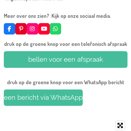
Meer over ons zien? Kijk op onze sociaal media.
F
P
I
Y
W
a
i
n
o
h
c
n
s
u
a
druk op de groene knop voor een telefonisch afspraak
e
t
t
T
t
b
e
a
u
s
o
r
g
b
A
bellen voor een afspraak
o
e
r
e
p
k
s
a
p
t
m
druk op de groene knop voor een WhatsApp bericht
een bericht via WhatsApp