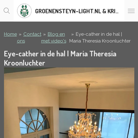
Ga
GROENENSTEYN-LIGHT.NL & KRISTALLENLUSTERS.BE
direct
naar
de
hoofdinhoud
Home
»
Contact
»
Blog en
»
Eye-cather in de hal |
ons
met video's
Maria Theresia Kroonluchter
Eye-cather in de hal | Maria Theresia
Kroonluchter