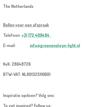
The Netherlands
Bellen voor een
afspraak
Telefoon:
+31 172 409484
E-mail:
info@groenensteyn-light.nl
KvK: 28048726
BTW-VAT: NL801325110B01
Inspiratie opdoen? Volg ons:
To get inspired? Follow us: