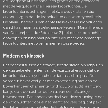
de Haagsche Kunsthandel een groots entree gecreëerd
met de vergulde Maria Theresia kroonluchter. De
kroonluchter is behangen met Swarovskikristallen die
ervoor zorgen dat de kroonluchter een ware eyecather is.
De Maria Theresia is een echte klassieker. De kroonluchter
dankt haar naam aan gelijknamige keizerin ‘Maria Theresia’
van Oostenrijk uit de 18de eeuw. Zij liet deze kroonluchter
ontwerpen en hing haar paleizen vol met deze prachtige
kroonluchters met open armen en losse pegels.
Modern en klassiek
Het contrast tussen de strakke, zwarte stalen binnenpui en
de klassieke elementen van de villa zorgt ervoor dat de
kroonluchter als eyecatcher er fantastisch in past! De
voordeur bevat veel glas met vakverdeling met aan de
bovenkant een charmante ronding. Door al dit raamwerk
kan je de kroonluchter buiten al van een afstandje
bewonderen. Een ander voordeel van deze situering is dat
de kroonluchter door al het raamwerk veel daglicht pakt.
En dat zorgt voor fonkelende lichtstralen in de ruimte op