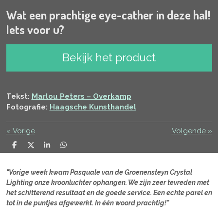
Wat een prachtige eye-cather in deze hal!
Iets voor u?
Bekijk het product
Tekst:
Marlou Peters – Overkamp
Fotografie:
Haagsche Kunsthandel
«
Vorige
Volgende
»
D
D
S
D
e
e
h
e
l
e
a
l
e
l
r
e
"Vorige week kwam Pasquale van de Groenensteyn Crystal
n
e
n
Lighting onze kroonluchter ophangen. We zijn zeer tevreden met
het schitterend resultaat en de goede service. Een echte parel en
tot in de puntjes afgewerkt. In één woord prachtig!"