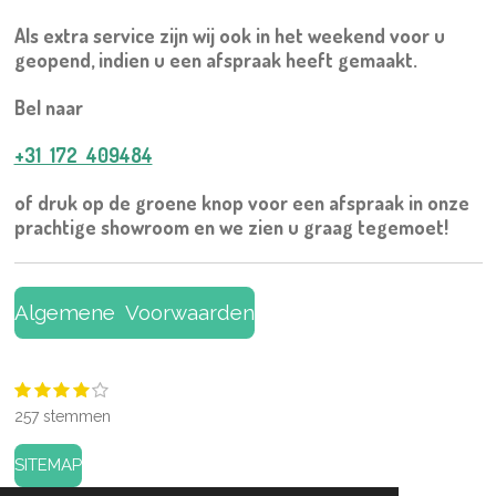
Als extra service zijn wij ook in het weekend voor u
geopend, indien u een afspraak heeft gemaakt.
Bel naar
+31 172 409484
of druk op de groene knop voor een afspraak in onze
prachtige showroom en we zien u graag tegemoet!
Algemene Voorwaarden
1
2
3
4
5
S
R
s
s
s
s
s
t
a
257 stemmen
t
t
t
t
t
e
t
e
e
e
e
e
m
r
r
r
r
r
m
i
SITEMAP
r
r
r
r
e
n
e
e
e
e
n