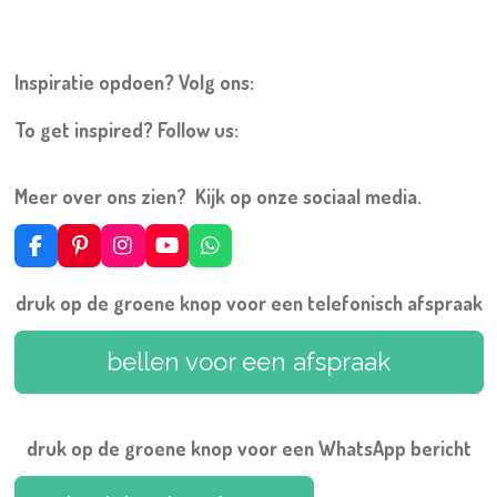
Inspiratie opdoen? Volg ons:
To get inspired? Follow us:
Meer over ons zien? Kijk op onze sociaal media.
F
P
I
Y
W
a
i
n
o
h
c
n
s
u
a
druk op de groene knop voor een telefonisch afspraak
e
t
t
T
t
b
e
a
u
s
o
r
g
b
A
bellen voor een afspraak
o
e
r
e
p
k
s
a
p
t
m
druk op de groene knop voor een WhatsApp bericht