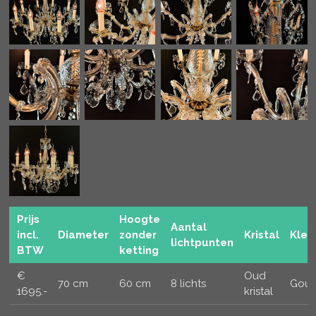
Prijs
Hoogte
Aantal
incl.
Diameter
zonder
Kristal
Kleu
lichtpunten
BTW
ketting
€
Oud
70 cm
60 cm
8 lichts
Goud
1695.-
kristal