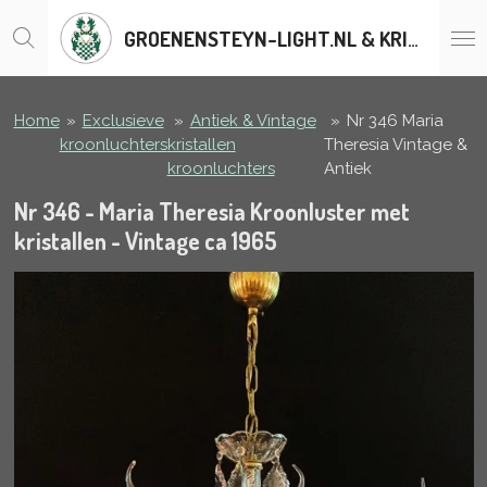
Ga
GROENENSTEYN-LIGHT.NL & KRISTALLENLUSTERS.BE
direct
naar
de
hoofdinhoud
Home
»
Exclusieve
»
Antiek & Vintage
»
Nr 346 Maria
kroonluchters
kristallen
Theresia Vintage &
kroonluchters
Antiek
Nr 346 - Maria Theresia Kroonluster met
kristallen - Vintage ca 1965