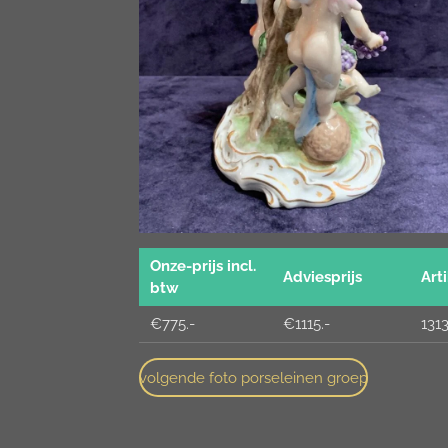
Onze-prijs incl.
Adviesprijs
Arti
btw
€775.-
€1115.-
131
volgende foto porseleinen groep