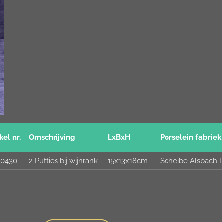
kel nr.
Omschrijving
LxBxH
Porselein fabriek
30430
2 Putties bij wijnrank
15x13x18cm
Scheibe Alsbach D