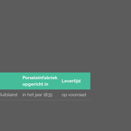
Porseleinfabriek
Levertijd
opgericht in
uitsland
in het jaar 1835
op voorraad