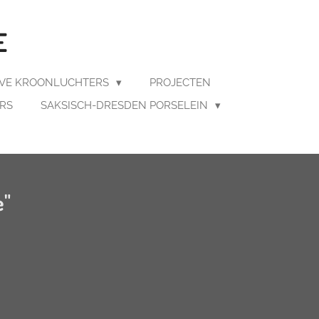
E
EVE KROONLUCHTERS
PROJECTEN
ERS
SAKSISCH-DRESDEN PORSELEIN
e"