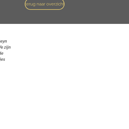
terug naar overzicht
teyn
e zijn
de
jes