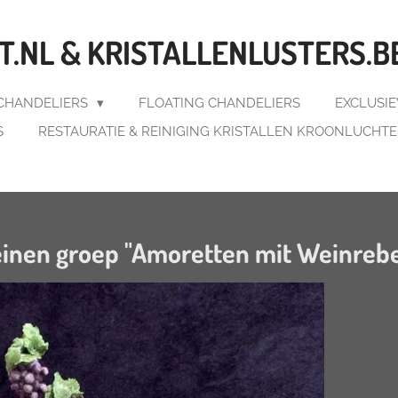
.NL & KRISTALLENLUSTERS.B
 CHANDELIERS
FLOATING CHANDELIERS
EXCLUSI
S
RESTAURATIE & REINIGING KRISTALLEN KROONLUCHT
einen groep "Amoretten mit Weinreb