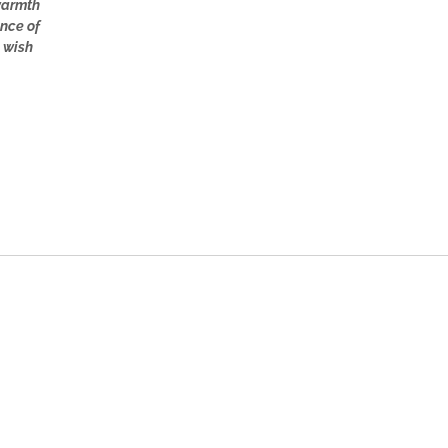
 warmth
ence of
d wish