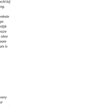
cht bij
ing.
enkele
ige
ilijk
euze
 idee
mooie
is is
every
ur